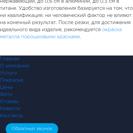
нержавеющей, до 0,6 см в алюминии, до 0,3 см в
титане. Удобство изготовления базируется на том, что
ни квалификация, ни человеческий фактор не влияют
на конечный результат. После резки, для достижения
идеального вида изделия, рекомендуется
окраска
металла порошковыми красками
.
Главная
О компании
Услуги
Покраска
Цены
Фото
Отзывы
Новости
Контакты
Обратный звонок