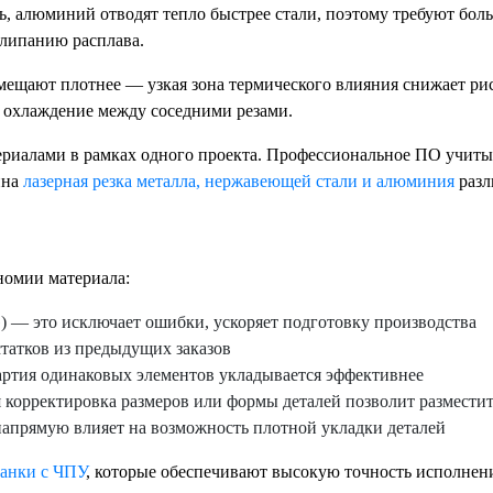
дь, алюминий отводят тепло быстрее стали, поэтому требуют бо
алипанию расплава.
мещают плотнее — узкая зона термического влияния снижает ри
а охлаждение между соседними резами.
атериалами в рамках одного проекта. Профессиональное ПО учит
пна
лазерная резка металла, нержавеющей стали и алюминия
разл
номии материала:
 — это исключает ошибки, ускоряет подготовку производства
татков из предыдущих заказов
артия одинаковых элементов укладывается эффективнее
корректировка размеров или формы деталей позволит разместит
 напрямую влияет на возможность плотной укладки деталей
танки с ЧПУ
, которые обеспечивают высокую точность исполнен