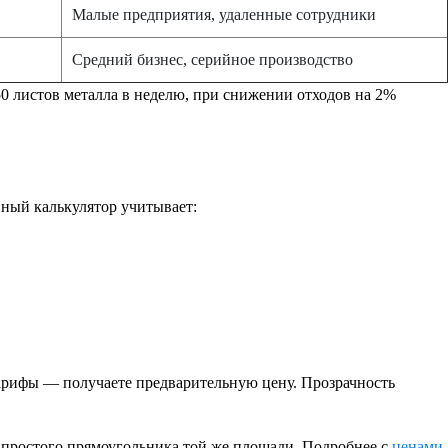
Малые предприятия, удаленные сотрудники
Средний бизнес, серийное производство
50 листов металла в неделю, при снижении отходов на 2%
нный калькулятор учитывает:
тарифы — получаете предварительную цену. Прозрачность
е простого прямоугольника той же площади. Подробнее с
ценами