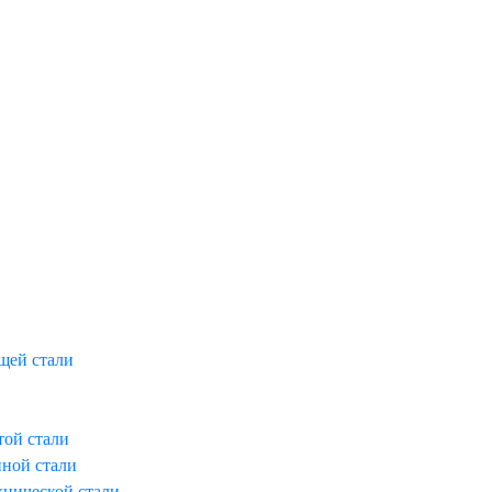
щей стали
той стали
нной стали
хнической стали