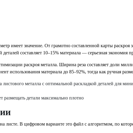
тр имеет значение. От грамотно составленной карты раскроя зави
й деталей составляет 10–15% материала — серьезная экономия п
имизации раскроя металла. Ширина реза составляет доли миллим
т использования материала до 85–92%, тогда как ручная разме
ет размещать детали максимально плотно
мии
а листе. В цифровом варианте это файл с алгоритмом, по котор