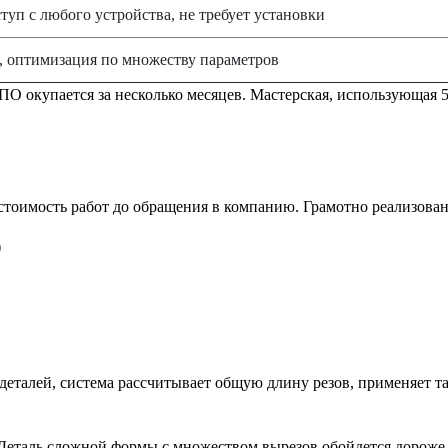
туп с любого устройства, не требует установки
в, оптимизация по множеству параметров
ПО окупается за несколько месяцев. Мастерская, использующая 
 стоимость работ до обращения в компанию. Грамотно реализова
)
деталей, система рассчитывает общую длину резов, применяет 
. Деталь сложной формы с множеством вырезов обойдется дорож